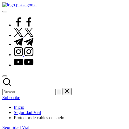
Saltar
Pisos
al
de
contenido
Goma
facebook.com
twitter.com
t.me
instagram.com
youtube.com
Subscribe
Inicio
Seguridad Vial
Protector de cables en suelo
Publicado
Seguridad Vial