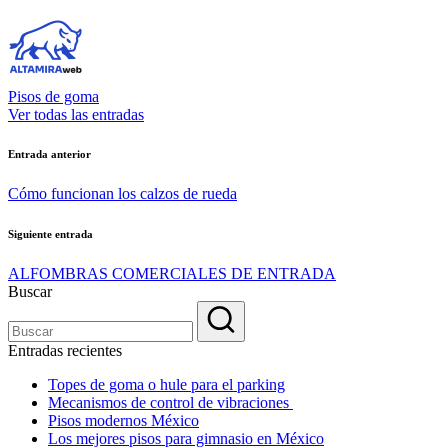
Pisos de goma
Ver todas las entradas
Navegación
Entrada anterior
de
Cómo funcionan los calzos de rueda
entradas
Siguiente entrada
ALFOMBRAS COMERCIALES DE ENTRADA
Buscar
Entradas recientes
Topes de goma o hule para el parking
Mecanismos de control de vibraciones
Pisos modernos México
Los mejores pisos para gimnasio en México