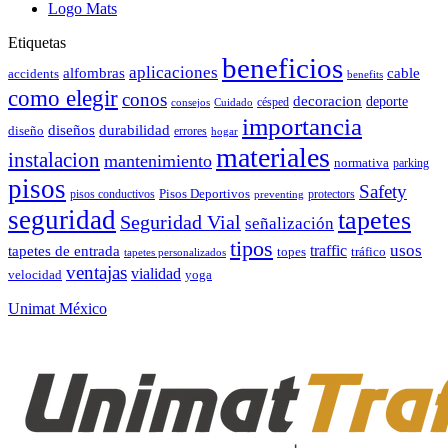
Logo Mats
Etiquetas
beneficios
aplicaciones
alfombras
cable
accidents
benefits
como elegir
conos
decoracion
deporte
césped
consejos
Cuidado
importancia
durabilidad
diseños
diseño
errores
hogar
materiales
instalacion
mantenimiento
normativa
parking
pisos
Safety
pisos conductivos
Pisos Deportivos
protectors
preventing
seguridad
tapetes
Seguridad Vial
señalización
tipos
usos
traffic
tapetes de entrada
topes
tráfico
tapetes personalizados
ventajas
vialidad
velocidad
yoga
Unimat México