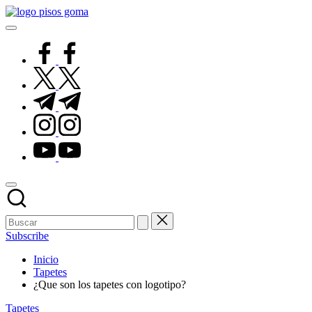
Saltar
Pisos
al
de
contenido
Goma
facebook.com
twitter.com
t.me
instagram.com
youtube.com
Subscribe
Inicio
Tapetes
¿Que son los tapetes con logotipo?
Publicado
Tapetes