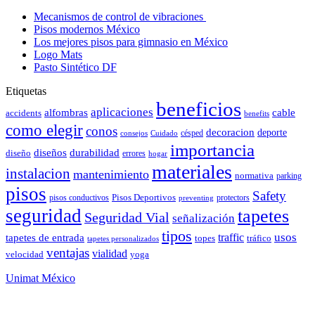
Mecanismos de control de vibraciones
Pisos modernos México
Los mejores pisos para gimnasio en México
Logo Mats
Pasto Sintético DF
Etiquetas
beneficios
aplicaciones
alfombras
cable
accidents
benefits
como elegir
conos
decoracion
deporte
césped
consejos
Cuidado
importancia
durabilidad
diseños
diseño
errores
hogar
materiales
instalacion
mantenimiento
normativa
parking
pisos
Safety
pisos conductivos
Pisos Deportivos
protectors
preventing
seguridad
tapetes
Seguridad Vial
señalización
tipos
usos
traffic
tapetes de entrada
topes
tráfico
tapetes personalizados
ventajas
vialidad
velocidad
yoga
Unimat México