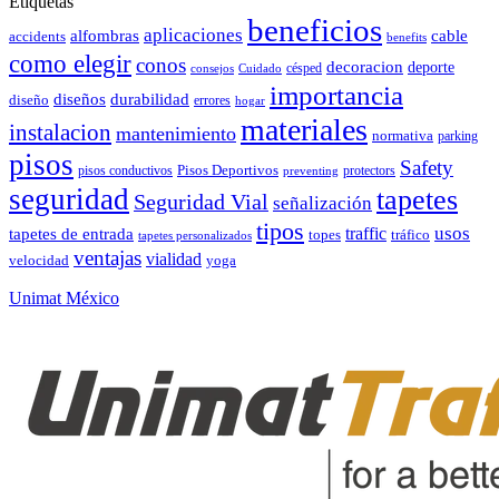
Etiquetas
beneficios
aplicaciones
alfombras
cable
accidents
benefits
como elegir
conos
decoracion
deporte
césped
consejos
Cuidado
importancia
durabilidad
diseños
diseño
errores
hogar
materiales
instalacion
mantenimiento
normativa
parking
pisos
Safety
pisos conductivos
Pisos Deportivos
protectors
preventing
seguridad
tapetes
Seguridad Vial
señalización
tipos
usos
traffic
tapetes de entrada
topes
tráfico
tapetes personalizados
ventajas
vialidad
velocidad
yoga
Unimat México