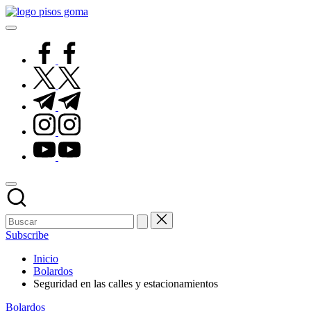
Saltar
Pisos
al
de
contenido
Goma
facebook.com
twitter.com
t.me
instagram.com
youtube.com
Subscribe
Inicio
Bolardos
Seguridad en las calles y estacionamientos
Publicado
Bolardos