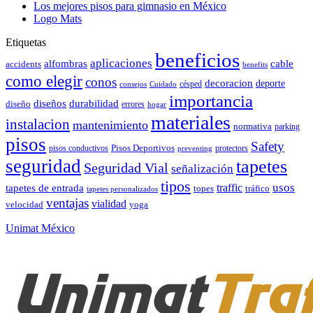
Los mejores pisos para gimnasio en México
Logo Mats
Etiquetas
beneficios
aplicaciones
alfombras
cable
accidents
benefits
como elegir
conos
decoracion
deporte
césped
consejos
Cuidado
importancia
durabilidad
diseños
diseño
errores
hogar
materiales
instalacion
mantenimiento
normativa
parking
pisos
Safety
pisos conductivos
Pisos Deportivos
protectors
preventing
seguridad
tapetes
Seguridad Vial
señalización
tipos
usos
traffic
tapetes de entrada
topes
tráfico
tapetes personalizados
ventajas
vialidad
velocidad
yoga
Unimat México