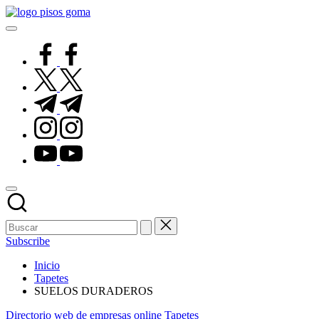
Saltar
Pisos
al
de
contenido
Goma
facebook.com
twitter.com
t.me
instagram.com
youtube.com
Subscribe
Inicio
Tapetes
SUELOS DURADEROS
Publicado
Directorio web de empresas online
Tapetes