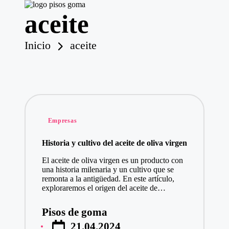
aceite
P
is
o
Saltar
Inicio
aceite
s
al
contenido
d
e
G
o
m
a
Publicado
Empresas
en
Historia y cultivo del aceite de oliva virgen
El aceite de oliva virgen es un producto con
una historia milenaria y un cultivo que se
remonta a la antigüedad. En este artículo,
exploraremos el origen del aceite de…
Pisos de goma
Publicado
21.04.2024
por