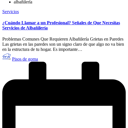
albañilería
Publicado
Servicios
en
¿Cuándo Llamar a un Profesional? Señales de Que Necesitas
Servicios de Albañilería
Problemas Comunes Que Requieren Albañilería Grietas en Paredes
Las grietas en las paredes son un signo claro de que algo no va bien
en la estructura de tu hogar. Es importante…
Publicado
Pisos de goma
por