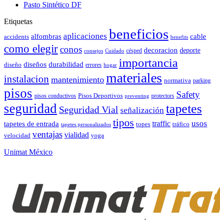
Pasto Sintético DF
Etiquetas
beneficios
aplicaciones
alfombras
cable
accidents
benefits
como elegir
conos
decoracion
deporte
césped
consejos
Cuidado
importancia
durabilidad
diseños
diseño
errores
hogar
materiales
instalacion
mantenimiento
normativa
parking
pisos
Safety
pisos conductivos
Pisos Deportivos
protectors
preventing
seguridad
tapetes
Seguridad Vial
señalización
tipos
usos
traffic
tapetes de entrada
topes
tráfico
tapetes personalizados
ventajas
vialidad
velocidad
yoga
Unimat México