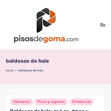
Saltar
al
contenido
P
is
baldosas de hule
o
s
Inicio
baldosas de hule
d
e
G
Publicado
Gimnasio
Pisos y tapetes
Productos
o
en