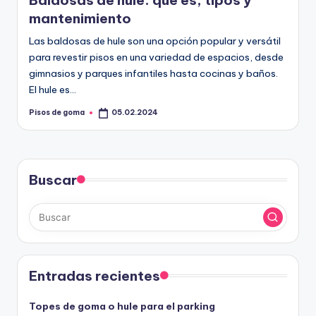
Baldosas de hule: qué es, tipos y
m
mantenimiento
a
Las baldosas de hule son una opción popular y versátil
para revestir pisos en una variedad de espacios, desde
gimnasios y parques infantiles hasta cocinas y baños.
El hule es…
Pisos de goma
05.02.2024
Publicado
por
Buscar
Entradas recientes
Topes de goma o hule para el parking