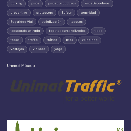
parking
pisos
pisos conductivos
Pisos Deportivos
preventing
protectors
Safety
seguridad
Seguridad Vial
señalización
tapetes
tapetes de entrada
tapetes personalizados
tipos
topes
traffic
tráfico
usos
velocidad
ventajas
vialidad
yoga
Unimat México