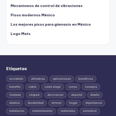
Mecanismos de control de vibraciones
Pisos modernos México
Los mejores pisos para gimnasio en México
Logo Mats
Etiquetas
accidents
alfombras
aplicaciones
beneficios
benefits
cable
como elegir
conos
consejos
Cuidado
césped
decoracion
deporte
diseño
diseños
durabilidad
errores
hogar
importancia
instalacion
mantenimiento
materiales
normativa