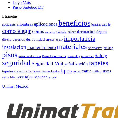
Logo Mats
Pasto Sintético DF
Etiquetas
beneficios
aplicaciones
alfombras
cable
accidents
benefits
como elegir
conos
decoracion
deporte
césped
consejos
Cuidado
importancia
durabilidad
diseños
diseño
errores
hogar
materiales
instalacion
mantenimiento
normativa
parking
pisos
Safety
pisos conductivos
Pisos Deportivos
protectors
preventing
seguridad
tapetes
Seguridad Vial
señalización
tipos
usos
traffic
tapetes de entrada
topes
tráfico
tapetes personalizados
ventajas
vialidad
velocidad
yoga
Unimat México