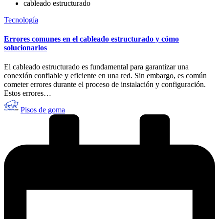
cableado estructurado
Publicado
Tecnología
en
Errores comunes en el cableado estructurado y cómo
solucionarlos
El cableado estructurado es fundamental para garantizar una
conexión confiable y eficiente en una red. Sin embargo, es común
cometer errores durante el proceso de instalación y configuración.
Estos errores…
Publicado
Pisos de goma
por