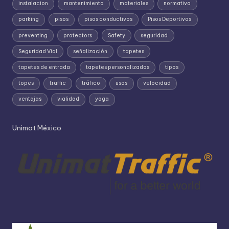
instalacion
mantenimiento
materiales
normativa
parking
pisos
pisos conductivos
Pisos Deportivos
preventing
protectors
Safety
seguridad
Seguridad Vial
señalización
tapetes
tapetes de entrada
tapetes personalizados
tipos
topes
traffic
tráfico
usos
velocidad
ventajas
vialidad
yoga
Unimat México