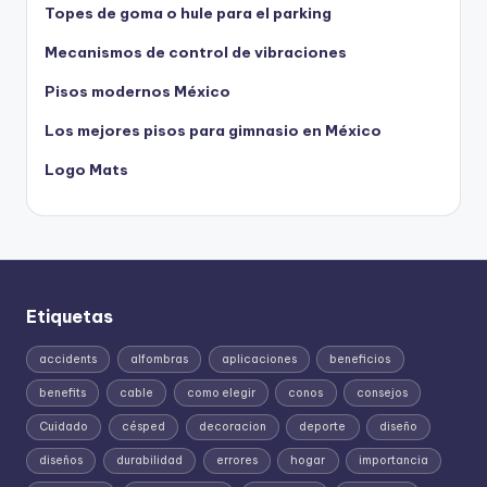
Topes de goma o hule para el parking
Mecanismos de control de vibraciones
Pisos modernos México
Los mejores pisos para gimnasio en México
Logo Mats
Etiquetas
accidents
alfombras
aplicaciones
beneficios
benefits
cable
como elegir
conos
consejos
Cuidado
césped
decoracion
deporte
diseño
diseños
durabilidad
errores
hogar
importancia