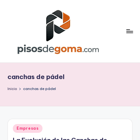
Saltar
al
contenido
P
is
canchas de pádel
o
s
Inicio
canchas de pádel
d
e
G
Publicado
Empresas
o
en