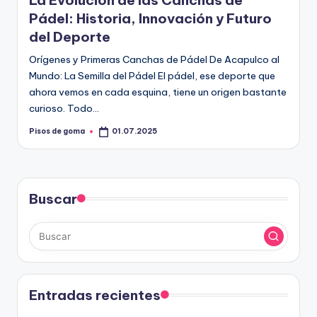
La Evolución de las Canchas de
m
Pádel: Historia, Innovación y Futuro
a
del Deporte
Orígenes y Primeras Canchas de Pádel De Acapulco al
Mundo: La Semilla del Pádel El pádel, ese deporte que
ahora vemos en cada esquina, tiene un origen bastante
curioso. Todo…
Pisos de goma
01.07.2025
Publicado
por
Buscar
Entradas recientes