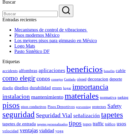
Buscar
Entradas recientes
Mecanismos de control de vibraciones
Pisos modernos México
Los mejores pisos para gimnasio en México
Logo Mats
Pasto Sintético DF
Etiquetas
beneficios
aplicaciones
alfombras
cable
accidents
benefits
como elegir
conos
decoracion
deporte
césped
consejos
Cuidado
importancia
durabilidad
diseños
diseño
errores
hogar
materiales
instalacion
mantenimiento
normativa
parking
pisos
Safety
pisos conductivos
Pisos Deportivos
protectors
preventing
seguridad
tapetes
Seguridad Vial
señalización
tipos
usos
traffic
tapetes de entrada
topes
tráfico
tapetes personalizados
ventajas
vialidad
velocidad
yoga