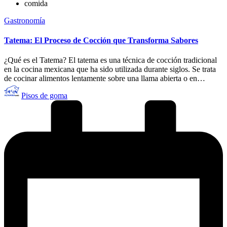
comida
Publicado
Gastronomía
en
Tatema: El Proceso de Cocción que Transforma Sabores
¿Qué es el Tatema? El tatema es una técnica de cocción tradicional
en la cocina mexicana que ha sido utilizada durante siglos. Se trata
de cocinar alimentos lentamente sobre una llama abierta o en…
Publicado
Pisos de goma
por