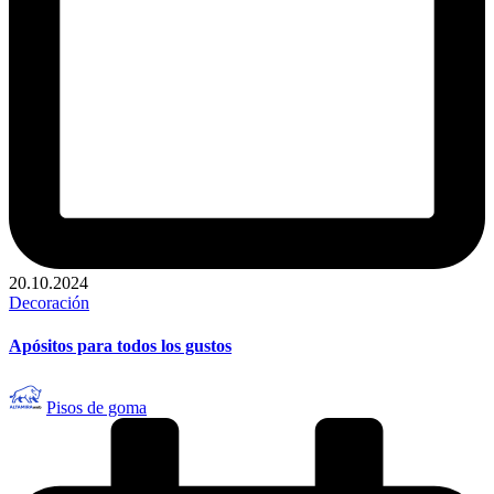
20.10.2024
Publicado
Decoración
en
Apósitos para todos los gustos
Publicado
Pisos de goma
por