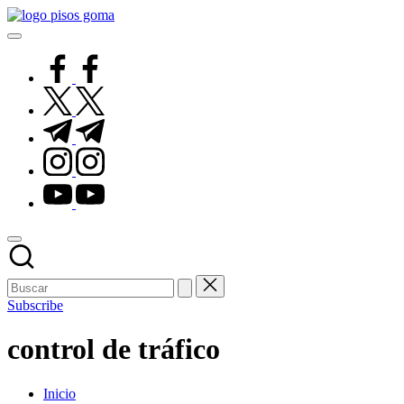
Saltar
Pisos
al
de
contenido
Goma
facebook.com
twitter.com
t.me
instagram.com
youtube.com
Subscribe
control de tráfico
Inicio