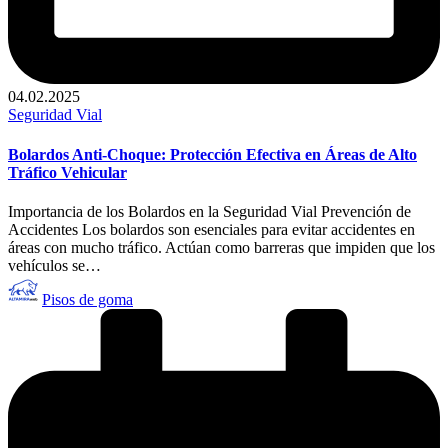
04.02.2025
Publicado
Seguridad Vial
en
Bolardos Anti-Choque: Protección Efectiva en Áreas de Alto
Tráfico Vehicular
Importancia de los Bolardos en la Seguridad Vial Prevención de
Accidentes Los bolardos son esenciales para evitar accidentes en
áreas con mucho tráfico. Actúan como barreras que impiden que los
vehículos se…
Publicado
Pisos de goma
por