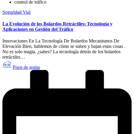
control de tráfico
Publicado
Seguridad Vial
en
La Evolución de los Bolardos Retráctiles: Tecnología y
Aplicaciones en Gestión del Tráfico
Innovaciones En La Tecnología De Bolardos Mecanismos De
Elevación Bien, hablemos de cómo se suben y bajan estas cosas .
No es solo magia, ¿sabes? La tecnología detrás de los bolardos
retráctiles…
Publicado
Pisos de goma
por