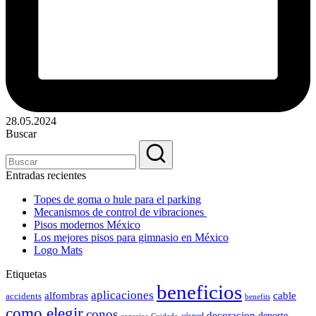
28.05.2024
Buscar
Entradas recientes
Topes de goma o hule para el parking
Mecanismos de control de vibraciones
Pisos modernos México
Los mejores pisos para gimnasio en México
Logo Mats
Etiquetas
beneficios
aplicaciones
alfombras
cable
accidents
benefits
como elegir
conos
decoracion
deporte
césped