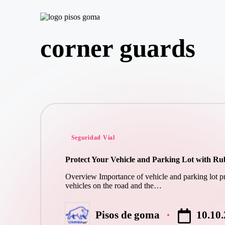
P
Saltar
is
corner guards
al
o
contenido
s
d
e
G
o
m
a
Publicado
Seguridad Vial
en
Protect Your Vehicle and Parking Lot with R
Overview Importance of vehicle and parking lot pr
vehicles on the road and the…
10.10
Pisos de goma
Publicado