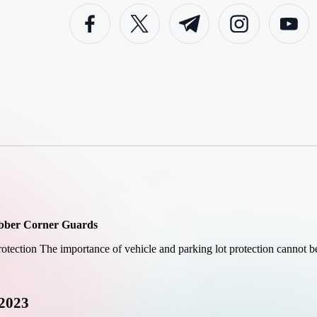
facebook.com
twitter.com
t.me
instagram.com
youtube.c
ubber Corner Guards
otection The importance of vehicle and parking lot protection cannot b
.2023