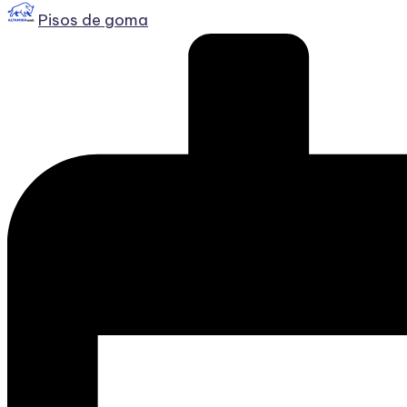
Publicado
Pisos de goma
por