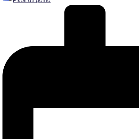
Pisos de goma
por