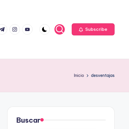
com
r.com
.me
instagram.com
youtube.com
Subscribe
Inicio
desventajas
Buscar