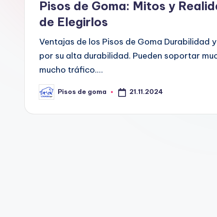
G
Pisos de Goma: Mitos y Reali
o
de Elegirlos
m
Ventajas de los Pisos de Goma Durabilidad 
por su alta durabilidad. Pueden soportar mu
a
mucho tráfico.…
21.11.2024
Pisos de goma
Publicado
por