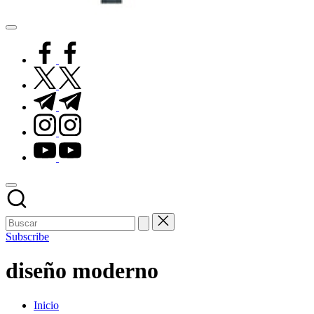
Pisos
de
facebook.com
Goma
twitter.com
t.me
instagram.com
youtube.com
Subscribe
diseño moderno
Inicio