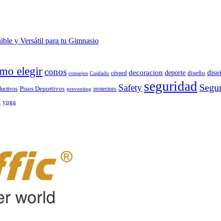
ble y Versátil para tu Gimnasio
mo elegir
conos
decoracion
dise
deporte
césped
diseño
consejos
Cuidado
seguridad
Segur
Safety
ductivos
Pisos Deportivos
protectors
preventing
d
yoga