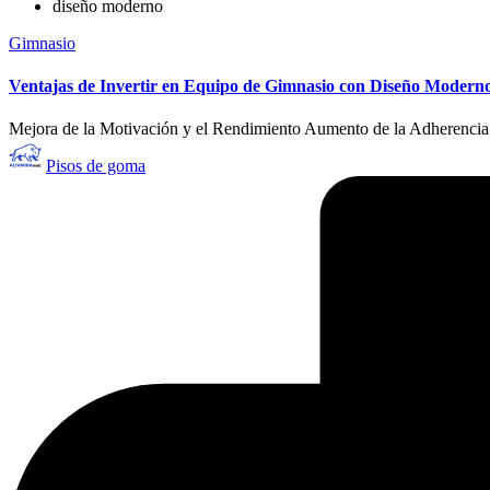
diseño moderno
Publicado
Gimnasio
en
Ventajas de Invertir en Equipo de Gimnasio con Diseño Moderno
Mejora de la Motivación y el Rendimiento Aumento de la Adherencia a
Publicado
Pisos de goma
por