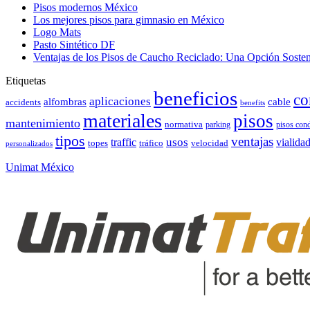
Pisos modernos México
Los mejores pisos para gimnasio en México
Logo Mats
Pasto Sintético DF
Ventajas de los Pisos de Caucho Reciclado: Una Opción Sosteni
Etiquetas
beneficios
co
aplicaciones
alfombras
cable
accidents
benefits
materiales
pisos
mantenimiento
normativa
parking
pisos con
tipos
ventajas
usos
vialida
traffic
topes
tráfico
velocidad
personalizados
Unimat México