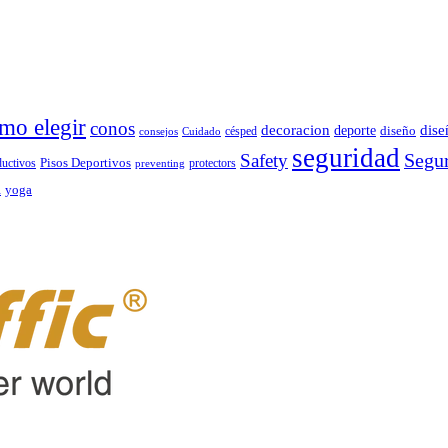
mo elegir
conos
decoracion
dise
deporte
césped
diseño
consejos
Cuidado
seguridad
Segur
Safety
ductivos
Pisos Deportivos
protectors
preventing
d
yoga