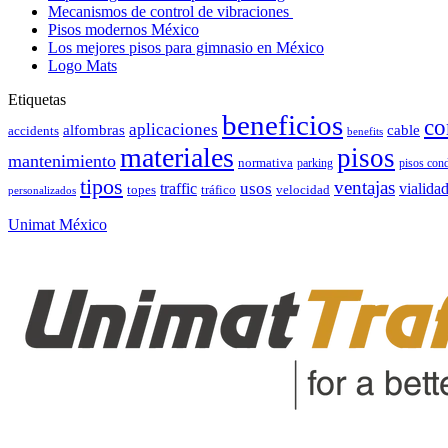
Mecanismos de control de vibraciones
Pisos modernos México
Los mejores pisos para gimnasio en México
Logo Mats
Etiquetas
beneficios
co
aplicaciones
alfombras
cable
accidents
benefits
materiales
pisos
mantenimiento
normativa
parking
pisos con
tipos
ventajas
usos
vialida
traffic
topes
tráfico
velocidad
personalizados
Unimat México