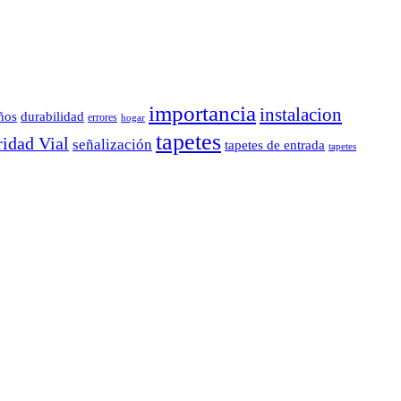
importancia
instalacion
durabilidad
ños
errores
hogar
tapetes
idad Vial
señalización
tapetes de entrada
tapetes