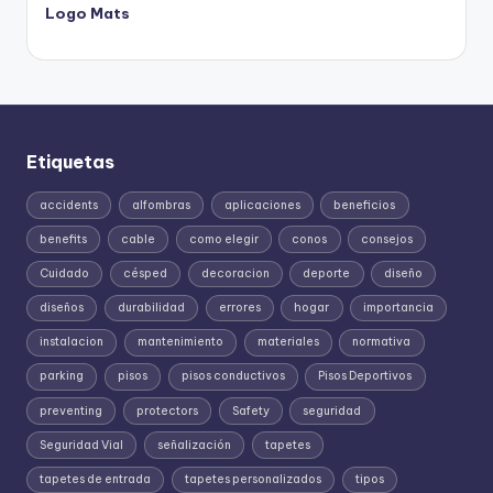
Logo Mats
Etiquetas
accidents
alfombras
aplicaciones
beneficios
benefits
cable
como elegir
conos
consejos
Cuidado
césped
decoracion
deporte
diseño
diseños
durabilidad
errores
hogar
importancia
instalacion
mantenimiento
materiales
normativa
parking
pisos
pisos conductivos
Pisos Deportivos
preventing
protectors
Safety
seguridad
Seguridad Vial
señalización
tapetes
tapetes de entrada
tapetes personalizados
tipos