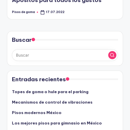
Apósitos para todos los gustos
m
a
Pisos de goma
17.07.2022
Publicado
por
Buscar
Entradas recientes
Topes de goma o hule para el parking
Mecanismos de control de vibraciones
Pisos modernos México
Los mejores pisos para gimnasio en México