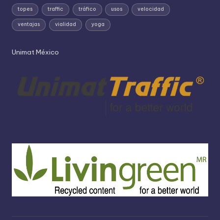
topes
traffic
tráfico
usos
velocidad
ventajas
vialidad
yoga
Unimat México