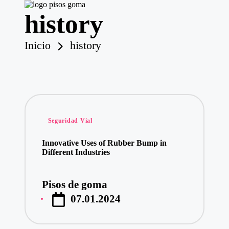
history
P
is
o
Saltar
Inicio
history
s
al
contenido
d
e
G
o
m
a
Publicado
Seguridad Vial
en
Innovative Uses of Rubber Bump in
Different Industries
Pisos de goma
Publicado
07.01.2024
por