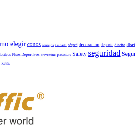
mo elegir
conos
decoracion
dise
deporte
césped
diseño
consejos
Cuidado
seguridad
Segur
Safety
ductivos
Pisos Deportivos
protectors
preventing
d
yoga