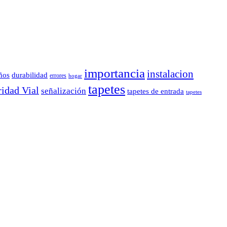
importancia
instalacion
durabilidad
ños
errores
hogar
tapetes
idad Vial
señalización
tapetes de entrada
tapetes