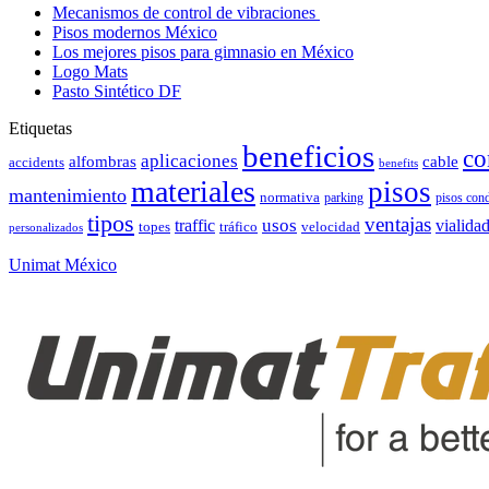
Mecanismos de control de vibraciones
Pisos modernos México
Los mejores pisos para gimnasio en México
Logo Mats
Pasto Sintético DF
Etiquetas
beneficios
co
aplicaciones
alfombras
cable
accidents
benefits
materiales
pisos
mantenimiento
normativa
parking
pisos con
tipos
ventajas
usos
vialida
traffic
topes
tráfico
velocidad
personalizados
Unimat México