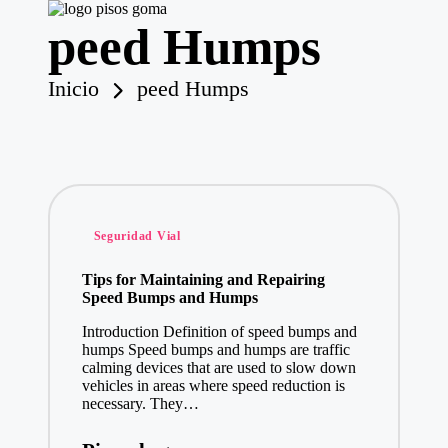
peed Humps
P
is
o
Saltar
Inicio
peed Humps
s
al
contenido
d
e
G
o
m
a
Publicado
Seguridad Vial
en
Tips for Maintaining and Repairing
Speed Bumps and Humps
Introduction Definition of speed bumps and
humps Speed bumps and humps are traffic
calming devices that are used to slow down
vehicles in areas where speed reduction is
necessary. They…