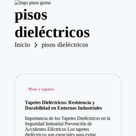
pisos
P
is
o
Saltar
dieléctricos
s
al
contenido
d
e
Inicio
pisos dieléctricos
G
o
m
a
Publicado
Pisos y tapetes
en
Tapetes Dieléctricos: Resistencia y
Durabilidad en Entornos Industriales
Importancia de los Tapetes Dieléctricos en la
Seguridad Industrial Prevención de
Accidentes Eléctricos Los tapetes
dieléctricos son esenciales para evitar