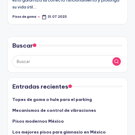
esto garantiza su correcto funcionamiento y prolonga
su vida útil.…
Pisos de goma
31.07.2023
Publicado
por
Buscar
Entradas recientes
Topes de goma o hule para el parking
Mecanismos de control de vibraciones
Pisos modernos México
Los mejores pisos para gimnasio en México