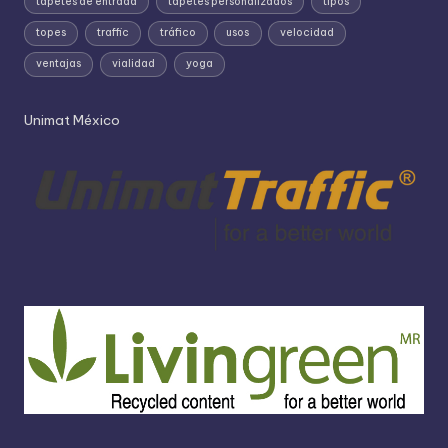
tapetes de entrada
tapetes personalizados
tipos
topes
traffic
tráfico
usos
velocidad
ventajas
vialidad
yoga
Unimat México