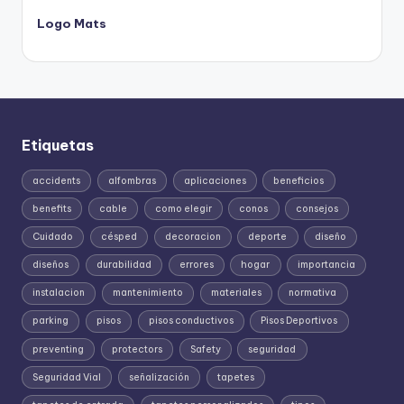
Logo Mats
Etiquetas
accidents
alfombras
aplicaciones
beneficios
benefits
cable
como elegir
conos
consejos
Cuidado
césped
decoracion
deporte
diseño
diseños
durabilidad
errores
hogar
importancia
instalacion
mantenimiento
materiales
normativa
parking
pisos
pisos conductivos
Pisos Deportivos
preventing
protectors
Safety
seguridad
Seguridad Vial
señalización
tapetes