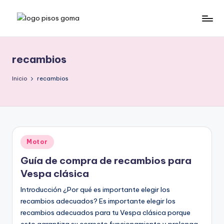
Saltar
P
al
contenido
is
recambios
o
s
Inicio
recambios
d
e
G
Publicado
Motor
o
en
Guía de compra de recambios para
m
Vespa clásica
a
Introducción ¿Por qué es importante elegir los
recambios adecuados? Es importante elegir los
recambios adecuados para tu Vespa clásica porque