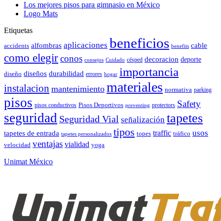
Los mejores pisos para gimnasio en México
Logo Mats
Etiquetas
beneficios
aplicaciones
alfombras
cable
accidents
benefits
como elegir
conos
decoracion
deporte
césped
consejos
Cuidado
importancia
durabilidad
diseños
diseño
errores
hogar
materiales
instalacion
mantenimiento
normativa
parking
pisos
Safety
pisos conductivos
Pisos Deportivos
protectors
preventing
seguridad
tapetes
Seguridad Vial
señalización
tipos
usos
traffic
tapetes de entrada
topes
tráfico
tapetes personalizados
ventajas
vialidad
velocidad
yoga
Unimat México