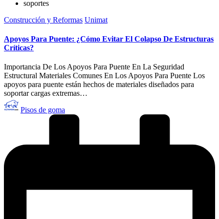
soportes
Publicado
Construcción y Reformas
Unimat
en
Apoyos Para Puente: ¿Cómo Evitar El Colapso De Estructuras
Críticas?
Importancia De Los Apoyos Para Puente En La Seguridad
Estructural Materiales Comunes En Los Apoyos Para Puente Los
apoyos para puente están hechos de materiales diseñados para
soportar cargas extremas…
Publicado
Pisos de goma
por