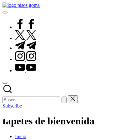
Saltar
Pisos
al
de
contenido
Goma
facebook.com
twitter.com
t.me
instagram.com
youtube.com
Subscribe
tapetes de bienvenida
Inicio