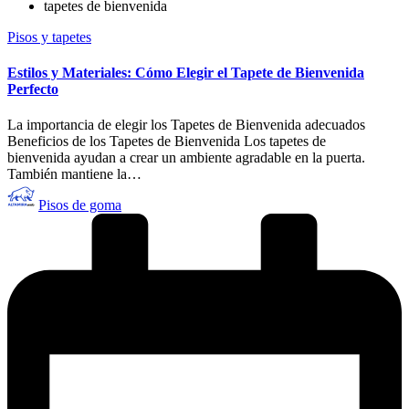
tapetes de bienvenida
Publicado
Pisos y tapetes
en
Estilos y Materiales: Cómo Elegir el Tapete de Bienvenida
Perfecto
La importancia de elegir los Tapetes de Bienvenida adecuados
Beneficios de los Tapetes de Bienvenida Los tapetes de
bienvenida ayudan a crear un ambiente agradable en la puerta.
También mantiene la…
Publicado
Pisos de goma
por