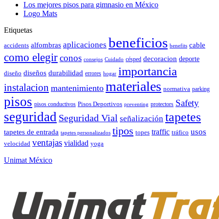
Los mejores pisos para gimnasio en México
Logo Mats
Etiquetas
beneficios
aplicaciones
alfombras
cable
accidents
benefits
como elegir
conos
decoracion
deporte
césped
consejos
Cuidado
importancia
durabilidad
diseños
diseño
errores
hogar
materiales
instalacion
mantenimiento
normativa
parking
pisos
Safety
pisos conductivos
Pisos Deportivos
protectors
preventing
seguridad
tapetes
Seguridad Vial
señalización
tipos
usos
traffic
tapetes de entrada
topes
tráfico
tapetes personalizados
ventajas
vialidad
velocidad
yoga
Unimat México