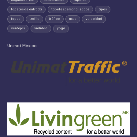
tapetes de entrada
tapetes personalizados
tipos
topes
traffic
tráfico
usos
velocidad
ventajas
vialidad
yoga
Unimat México