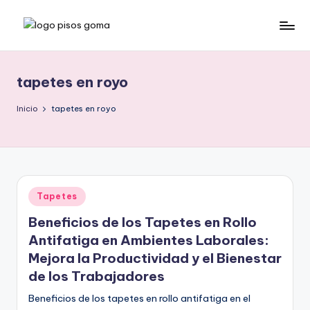
Saltar
P
al
contenido
is
tapetes en royo
o
s
Inicio
tapetes en royo
d
e
G
Publicado
Tapetes
o
en
Beneficios de los Tapetes en Rollo
m
Antifatiga en Ambientes Laborales:
a
Mejora la Productividad y el Bienestar
de los Trabajadores
Beneficios de los tapetes en rollo antifatiga en el