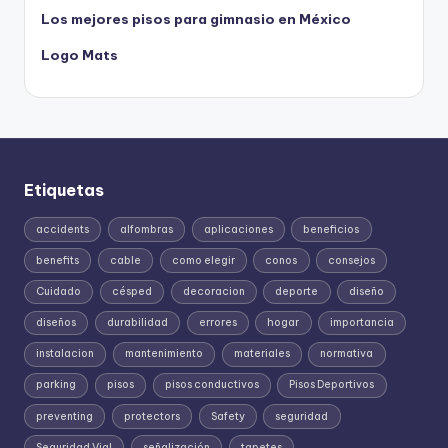
Los mejores pisos para gimnasio en México
Logo Mats
Etiquetas
accidents
alfombras
aplicaciones
beneficios
benefits
cable
como elegir
conos
consejos
Cuidado
césped
decoracion
deporte
diseño
diseños
durabilidad
errores
hogar
importancia
instalacion
mantenimiento
materiales
normativa
parking
pisos
pisos conductivos
Pisos Deportivos
preventing
protectors
Safety
seguridad
Seguridad Vial
señalización
tapetes