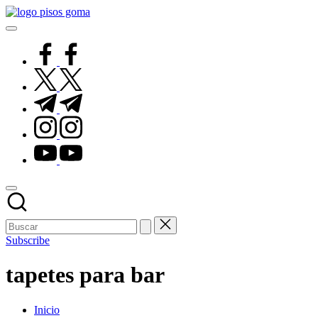
Saltar
Pisos
al
de
contenido
Goma
facebook.com
twitter.com
t.me
instagram.com
youtube.com
Subscribe
tapetes para bar
Inicio