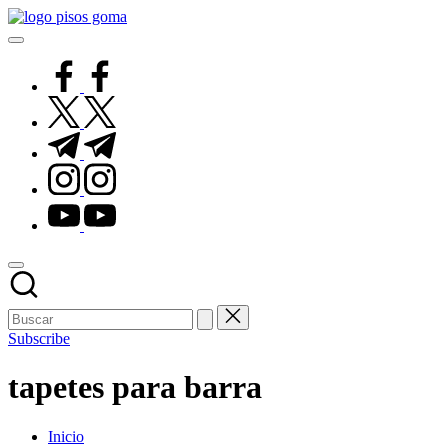
Saltar
Pisos
al
de
contenido
Goma
facebook.com
twitter.com
t.me
instagram.com
youtube.com
Subscribe
tapetes para barra
Inicio