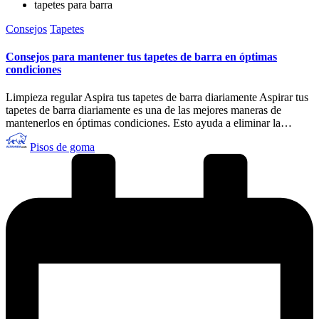
tapetes para barra
Publicado
Consejos
Tapetes
en
Consejos para mantener tus tapetes de barra en óptimas
condiciones
Limpieza regular Aspira tus tapetes de barra diariamente Aspirar tus
tapetes de barra diariamente es una de las mejores maneras de
mantenerlos en óptimas condiciones. Esto ayuda a eliminar la…
Publicado
Pisos de goma
por