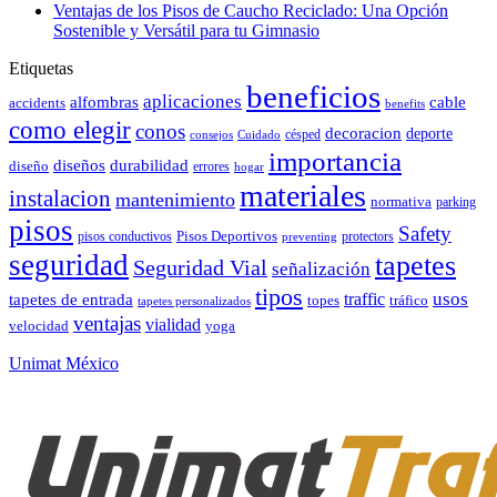
Ventajas de los Pisos de Caucho Reciclado: Una Opción
Sostenible y Versátil para tu Gimnasio
Etiquetas
beneficios
aplicaciones
alfombras
cable
accidents
benefits
como elegir
conos
decoracion
deporte
césped
consejos
Cuidado
importancia
durabilidad
diseños
diseño
errores
hogar
materiales
instalacion
mantenimiento
normativa
parking
pisos
Safety
pisos conductivos
Pisos Deportivos
protectors
preventing
seguridad
tapetes
Seguridad Vial
señalización
tipos
usos
traffic
tapetes de entrada
topes
tráfico
tapetes personalizados
ventajas
vialidad
velocidad
yoga
Unimat México