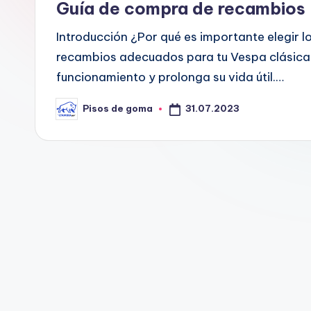
G
Guía de compra de recambios 
o
Introducción ¿Por qué es importante elegir 
m
recambios adecuados para tu Vespa clásica 
funcionamiento y prolonga su vida útil.…
a
31.07.2023
Pisos de goma
Publicado
por