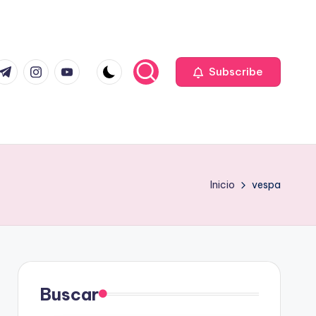
com
r.com
.me
instagram.com
youtube.com
Subscribe
Inicio
vespa
Buscar