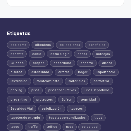
Etiquetas
accidents
alfombras
aplicaciones
beneficios
benefits
cable
como elegir
conos
consejos
Cuidado
césped
decoracion
deporte
diseño
diseños
durabilidad
errores
hogar
importancia
instalacion
mantenimiento
materiales
normativa
parking
pisos
pisos conductivos
Pisos Deportivos
preventing
protectors
Safety
seguridad
Seguridad Vial
señalización
tapetes
tapetes de entrada
tapetes personalizados
tipos
topes
traffic
tráfico
usos
velocidad