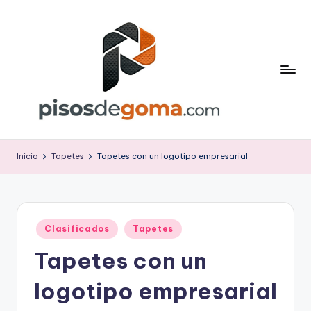
Saltar
al
contenido
P
is
Inicio
Tapetes
Tapetes con un logotipo empresarial
o
s
d
Publicado
Clasificados
Tapetes
en
e
Tapetes con un
G
logotipo empresarial
o