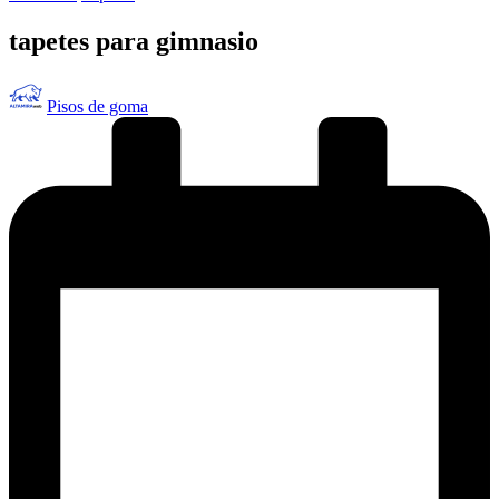
en
tapetes para gimnasio
Publicado
Pisos de goma
por