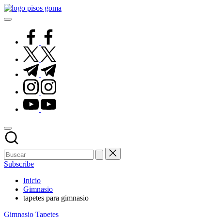
Saltar
Pisos
al
de
contenido
Goma
facebook.com
twitter.com
t.me
instagram.com
youtube.com
Subscribe
Inicio
Gimnasio
tapetes para gimnasio
Publicado
Gimnasio
Tapetes