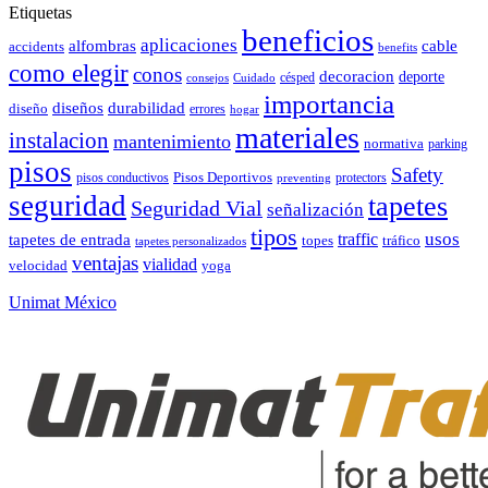
Etiquetas
beneficios
aplicaciones
alfombras
cable
accidents
benefits
como elegir
conos
decoracion
deporte
césped
consejos
Cuidado
importancia
durabilidad
diseños
diseño
errores
hogar
materiales
instalacion
mantenimiento
normativa
parking
pisos
Safety
pisos conductivos
Pisos Deportivos
protectors
preventing
seguridad
tapetes
Seguridad Vial
señalización
tipos
usos
traffic
tapetes de entrada
topes
tráfico
tapetes personalizados
ventajas
vialidad
velocidad
yoga
Unimat México