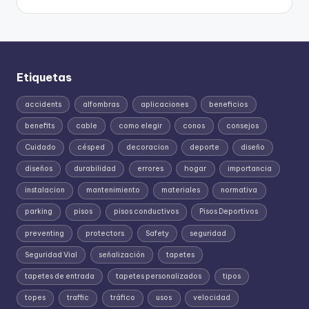
Etiquetas
accidents
alfombras
aplicaciones
beneficios
benefits
cable
como elegir
conos
consejos
Cuidado
césped
decoracion
deporte
diseño
diseños
durabilidad
errores
hogar
importancia
instalacion
mantenimiento
materiales
normativa
parking
pisos
pisos conductivos
Pisos Deportivos
preventing
protectors
Safety
seguridad
Seguridad Vial
señalización
tapetes
tapetes de entrada
tapetes personalizados
tipos
topes
traffic
tráfico
usos
velocidad