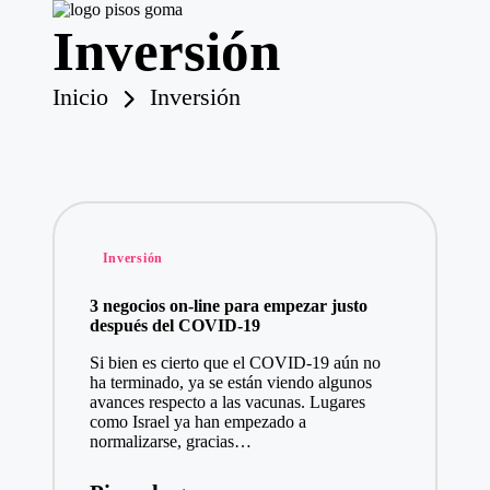
Inversión
P
is
o
Saltar
Inicio
Inversión
s
al
contenido
d
e
G
o
m
a
Publicado
Inversión
en
3 negocios on-line para empezar justo
después del COVID-19
Si bien es cierto que el COVID-19 aún no
ha terminado, ya se están viendo algunos
avances respecto a las vacunas. Lugares
como Israel ya han empezado a
normalizarse, gracias…