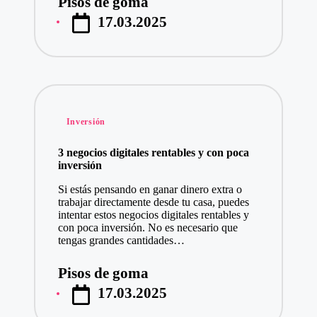
Pisos de goma
Publicado
17.03.2025
por
Publicado
Inversión
en
3 negocios digitales rentables y con poca
inversión
Si estás pensando en ganar dinero extra o
trabajar directamente desde tu casa, puedes
intentar estos negocios digitales rentables y
con poca inversión. No es necesario que
tengas grandes cantidades…
Pisos de goma
Publicado
17.03.2025
por