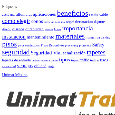
Etiquetas
beneficios
aplicaciones
alfombras
cable
accidents
benefits
como elegir
conos
decoracion
deporte
césped
consejos
Cuidado
importancia
durabilidad
diseños
diseño
errores
hogar
materiales
instalacion
mantenimiento
normativa
parking
pisos
Safety
pisos conductivos
Pisos Deportivos
protectors
preventing
seguridad
tapetes
Seguridad Vial
señalización
tipos
usos
traffic
tapetes de entrada
topes
tráfico
tapetes personalizados
ventajas
vialidad
velocidad
yoga
Unimat México