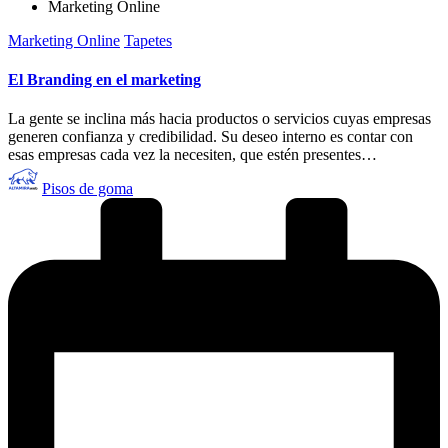
Marketing Online
Publicado
Marketing Online
Tapetes
en
El Branding en el marketing
La gente se inclina más hacia productos o servicios cuyas empresas
generen confianza y credibilidad. Su deseo interno es contar con
esas empresas cada vez la necesiten, que estén presentes…
Publicado
Pisos de goma
por