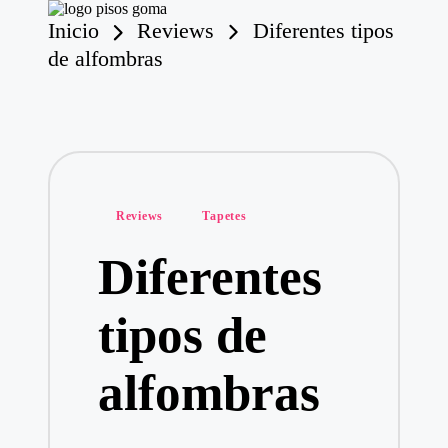
Inicio
Reviews
Diferentes tipos
P
is
de alfombras
o
Saltar
s
al
contenido
d
e
G
o
m
Publicado
a
Reviews
Tapetes
en
Diferentes
tipos de
alfombras