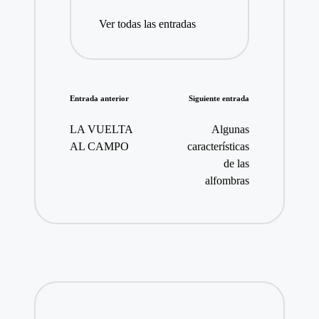
Ver todas las entradas
Navegación
Entrada anterior
Siguiente entrada
de
LA VUELTA
Algunas
entradas
AL CAMPO
características
de las
alfombras