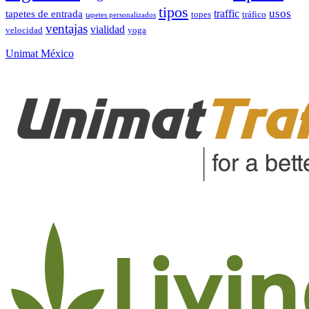
tipos
usos
traffic
tapetes de entrada
topes
tráfico
tapetes personalizados
ventajas
vialidad
velocidad
yoga
Unimat México