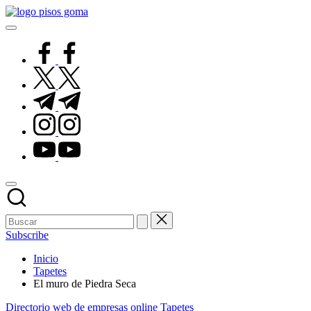
Saltar
Pisos
al
de
contenido
Goma
facebook.com
twitter.com
t.me
instagram.com
youtube.com
Subscribe
Inicio
Tapetes
El muro de Piedra Seca
Publicado
Directorio web de empresas online
Tapetes