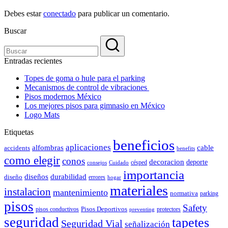
Debes estar
conectado
para publicar un comentario.
Buscar
Entradas recientes
Topes de goma o hule para el parking
Mecanismos de control de vibraciones
Pisos modernos México
Los mejores pisos para gimnasio en México
Logo Mats
Etiquetas
beneficios
aplicaciones
alfombras
cable
accidents
benefits
como elegir
conos
decoracion
deporte
césped
consejos
Cuidado
importancia
durabilidad
diseños
diseño
errores
hogar
materiales
instalacion
mantenimiento
normativa
parking
pisos
Safety
pisos conductivos
Pisos Deportivos
protectors
preventing
seguridad
tapetes
Seguridad Vial
señalización