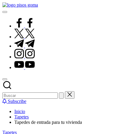
Saltar
Pisos
al
de
contenido
Goma
facebook.com
twitter.com
t.me
instagram.com
youtube.com
Subscribe
Inicio
Tapetes
Tapedes de entrada para tu vivienda
Publicado
Tapetes