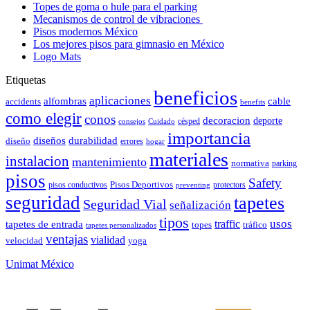
Topes de goma o hule para el parking
Mecanismos de control de vibraciones
Pisos modernos México
Los mejores pisos para gimnasio en México
Logo Mats
Etiquetas
beneficios
aplicaciones
alfombras
cable
accidents
benefits
como elegir
conos
decoracion
deporte
césped
consejos
Cuidado
importancia
durabilidad
diseños
diseño
errores
hogar
materiales
instalacion
mantenimiento
normativa
parking
pisos
Safety
pisos conductivos
Pisos Deportivos
protectors
preventing
seguridad
tapetes
Seguridad Vial
señalización
tipos
usos
traffic
tapetes de entrada
topes
tráfico
tapetes personalizados
ventajas
vialidad
velocidad
yoga
Unimat México