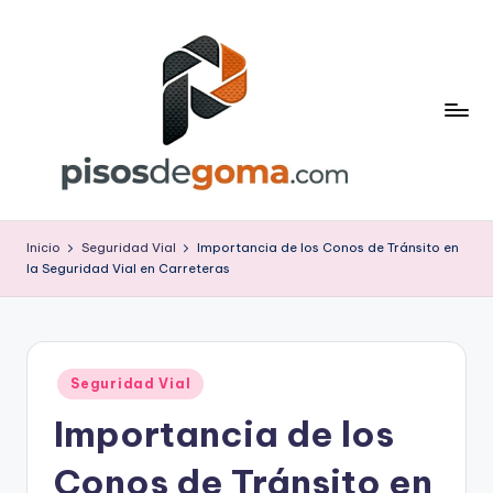
Saltar
al
contenido
P
is
Inicio
Seguridad Vial
Importancia de los Conos de Tránsito en
la Seguridad Vial en Carreteras
o
s
d
Publicado
e
Seguridad Vial
en
Importancia de los
G
o
Conos de Tránsito en