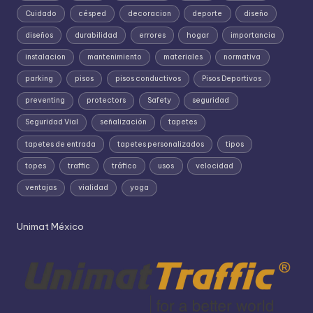
Cuidado
césped
decoracion
deporte
diseño
diseños
durabilidad
errores
hogar
importancia
instalacion
mantenimiento
materiales
normativa
parking
pisos
pisos conductivos
Pisos Deportivos
preventing
protectors
Safety
seguridad
Seguridad Vial
señalización
tapetes
tapetes de entrada
tapetes personalizados
tipos
topes
traffic
tráfico
usos
velocidad
ventajas
vialidad
yoga
Unimat México