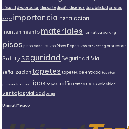
decoracion
diseños
durabilidad
deporte
diseño
césped
errores
importancia
instalacion
hogar
materiales
mantenimiento
normativa
parking
pisos
Pisos Deportivos
pisos conductivos
protectors
preventing
seguridad
Seguridad Vial
Safety
tapetes
señalización
tapetes de entrada
tapetes
tipos
usos
traffic
topes
tráfico
velocidad
personalizados
ventajas
vialidad
yoga
Unimat México