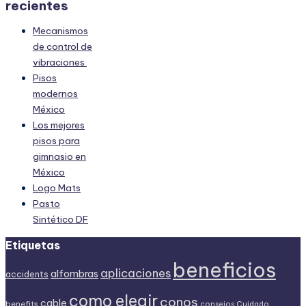
recientes
Mecanismos
de control de
vibraciones
Pisos
modernos
México
Los mejores
pisos para
gimnasio en
México
Logo Mats
Pasto
Sintético DF
Etiquetas
beneficios
aplicaciones
alfombras
accidents
como elegir
conos
cable
benefits
consejos
Cuidado