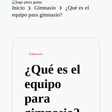
Inicio
Gimnasio
¿Qué es el
P
is
equipo para gimnasio?
o
Saltar
s
al
contenido
d
e
G
o
m
Publicado
a
Gimnasio
en
¿Qué es el
equipo
para