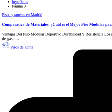
beneficios
Página 3
Publicado
Pisos y tapetes en Madrid
en
Comparativa de Materiales: ¿Cuál es el Mejor Piso Modular par
Ventajas Del Piso Modular Deportivo Durabilidad Y Resistencia Los pis
desgaste…
Publicado
Pisos de goma
por