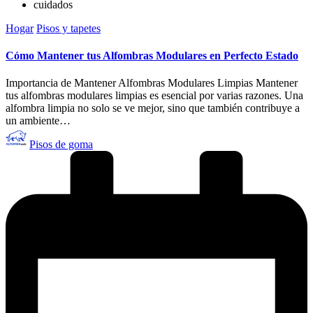
cuidados
Publicado
Hogar
Pisos y tapetes
en
Cómo Mantener tus Alfombras Modulares en Perfecto Estado
Importancia de Mantener Alfombras Modulares Limpias Mantener
tus alfombras modulares limpias es esencial por varias razones. Una
alfombra limpia no solo se ve mejor, sino que también contribuye a
un ambiente…
Publicado
Pisos de goma
por