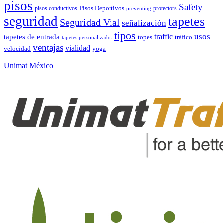
pisos
Safety
pisos conductivos
Pisos Deportivos
protectors
preventing
seguridad
tapetes
Seguridad Vial
señalización
tipos
usos
traffic
tapetes de entrada
topes
tráfico
tapetes personalizados
ventajas
vialidad
velocidad
yoga
Unimat México