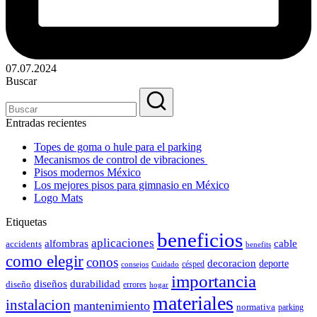
07.07.2024
Buscar
Entradas recientes
Topes de goma o hule para el parking
Mecanismos de control de vibraciones
Pisos modernos México
Los mejores pisos para gimnasio en México
Logo Mats
Etiquetas
beneficios
aplicaciones
alfombras
cable
accidents
benefits
como elegir
conos
decoracion
deporte
césped
consejos
Cuidado
importancia
durabilidad
diseños
diseño
errores
hogar
materiales
instalacion
mantenimiento
normativa
parking