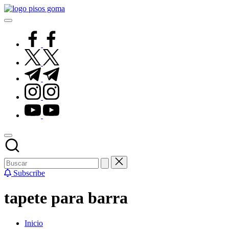
Saltar
Pisos
al
de
contenido
Goma
facebook.com
twitter.com
t.me
instagram.com
youtube.com
Subscribe
tapete para barra
Inicio