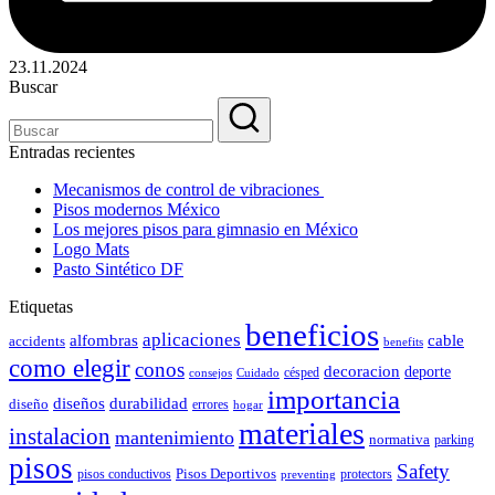
23.11.2024
Buscar
Entradas recientes
Mecanismos de control de vibraciones
Pisos modernos México
Los mejores pisos para gimnasio en México
Logo Mats
Pasto Sintético DF
Etiquetas
beneficios
aplicaciones
alfombras
cable
accidents
benefits
como elegir
conos
decoracion
deporte
césped
consejos
Cuidado
importancia
durabilidad
diseños
diseño
errores
hogar
materiales
instalacion
mantenimiento
normativa
parking
pisos
Safety
pisos conductivos
Pisos Deportivos
protectors
preventing