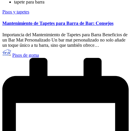
tapete para barra
Publicado
Pisos y tapetes
en
Mantenimiento de Tapetes para Barra de Bar: Consejos
Importancia del Mantenimiento de Tapetes para Barra Beneficios de
un Bar Mat Personalizado Un bar mat personalizado no solo añade
un toque único a tu barra, sino que también ofrece…
Publicado
Pisos de goma
por