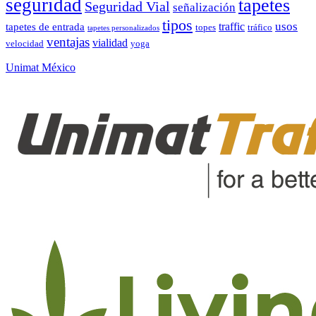
seguridad
tapetes
Seguridad Vial
señalización
tipos
usos
traffic
tapetes de entrada
topes
tráfico
tapetes personalizados
ventajas
vialidad
velocidad
yoga
Unimat México