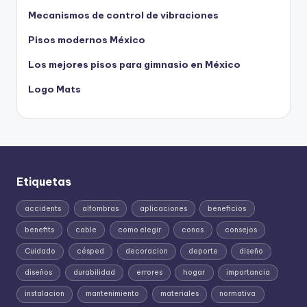
Mecanismos de control de vibraciones
Pisos modernos México
Los mejores pisos para gimnasio en México
Logo Mats
Etiquetas
accidents
alfombras
aplicaciones
beneficios
benefits
cable
como elegir
conos
consejos
Cuidado
césped
decoracion
deporte
diseño
diseños
durabilidad
errores
hogar
importancia
instalacion
mantenimiento
materiales
normativa