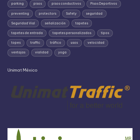
parking
pisos
pisos conductivos
Pisos Deportivos
preventing
protectors
Safety
seguridad
Seguridad Vial
señalización
tapetes
tapetes de entrada
tapetes personalizados
tipos
topes
traffic
tráfico
usos
velocidad
ventajas
vialidad
yoga
Unimat México