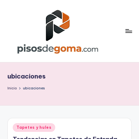
Saltar
al
contenido
P
is
ubicaciones
o
s
Inicio
ubicaciones
d
e
G
Publicado
Tapetes y hules
o
en