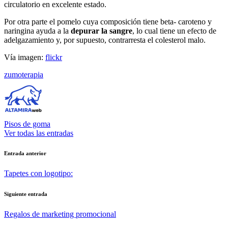
circulatorio en excelente estado.
Por otra parte el pomelo cuya composición tiene beta- caroteno y
naringina ayuda a la
depurar la sangre
, lo cual tiene un efecto de
adelgazamiento y, por supuesto, contrarresta el colesterol malo.
Vía imagen:
flickr
Etiquetas:
zumoterapia
Pisos de goma
Ver todas las entradas
Navegación
Entrada anterior
de
Tapetes con logotipo:
entradas
Siguiente entrada
Regalos de marketing promocional