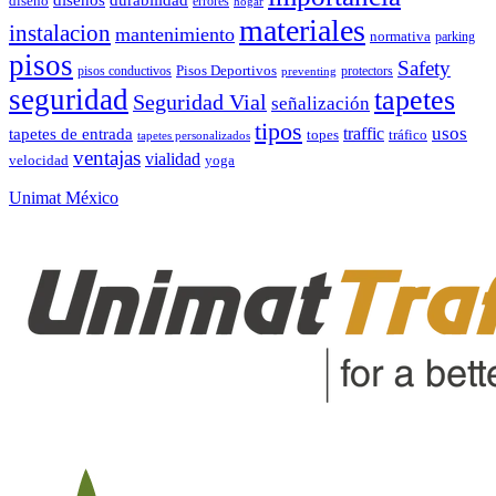
diseños
diseño
errores
hogar
materiales
instalacion
mantenimiento
normativa
parking
pisos
Safety
pisos conductivos
Pisos Deportivos
protectors
preventing
seguridad
tapetes
Seguridad Vial
señalización
tipos
usos
traffic
tapetes de entrada
topes
tráfico
tapetes personalizados
ventajas
vialidad
velocidad
yoga
Unimat México