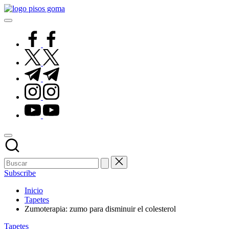
Saltar
Pisos
al
de
contenido
Goma
facebook.com
twitter.com
t.me
instagram.com
youtube.com
Subscribe
Inicio
Tapetes
Zumoterapia: zumo para disminuir el colesterol
Publicado
Tapetes