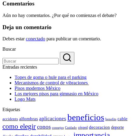
Comentarios
Aún no hay comentarios. ¿Por qué no comienzas el debate?
Deja un comentario
Debes estar
conectado
para publicar un comentario.
Buscar
Entradas recientes
Topes de goma o hule para el parking
Mecanismos de control de vibraciones
Pisos modernos México
Los mejores pisos para gimnasio en México
Logo Mats
Etiquetas
beneficios
aplicaciones
alfombras
cable
accidents
benefits
como elegir
conos
decoracion
deporte
césped
consejos
Cuidado
importancia
durabilidad